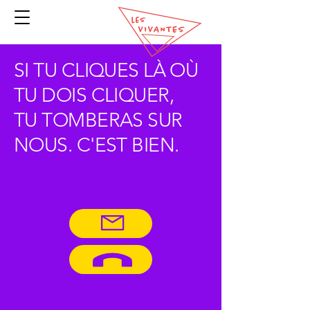
SI TU CLIQUES LÀ OÙ
TU DOIS CLIQUER,
TU TOMBERAS SUR
NOUS. C'EST BIEN.